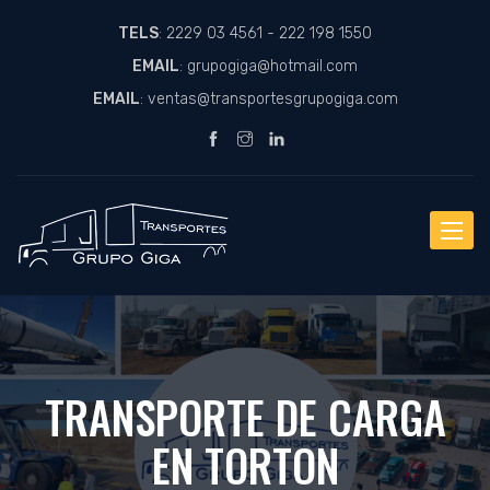
TELS
:
2229 03 4561
-
222 198 1550
EMAIL
:
grupogiga@hotmail.com
EMAIL
:
ventas@transportesgrupogiga.com
Cambi
Navega
TRANSPORTE DE CARGA
EN TORTON